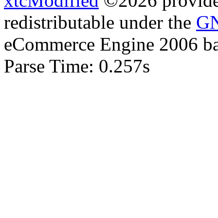
xtcModified
©2026 provides
redistributable under the
GN
eCommerce Engine 2006 b
Parse Time: 0.257s